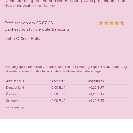
Danke für die gute und ehrliche Beratung. Alles gut erkannt. Kann
dich sehr weiter empfehlen
P****
schrieb am 05.07.26
Dankeschön für die gute Beratung
Liebe Grüsse Betty
* Alle angegebenen Preise verstehen sich inkl. der jeweils gültigen Umsatzsteuer zzgl.
folgender Kosten pro Minute bei kostenpflichtigen Telefonberatungen.
Anrufer aus
Festnetz*
Mobilfunk*
Deutschland
+0,00 EUR
+0,20 EUR
Österreich
+0,00 EUR
+0,20 EUR
Schweiz
+0,00 EUR
+0,20 EUR
mehr anzeigen