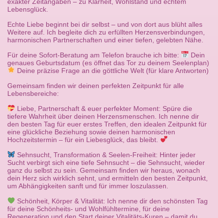
exakter Zeitangaben – zu Klarheit, Wohlstand und echtem
Lebensglück.
Echte Liebe beginnt bei dir selbst – und von dort aus blüht alles
Weitere auf. Ich begleite dich zu erfüllten Herzensverbindungen,
harmonischen Partnerschaften und einer tiefen, gelebten Nähe.
Für deine Sofort-Beratung am Telefon brauche ich bitte:
Dein
genaues Geburtsdatum (es öffnet das Tor zu deinem Seelenplan)
Deine präzise Frage an die göttliche Welt (für klare Antworten)
Gemeinsam finden wir deinen perfekten Zeitpunkt für alle
Lebensbereiche:
Liebe, Partnerschaft & euer perfekter Moment: Spüre die
tiefere Wahrheit über deinen Herzensmenschen. Ich nenne dir
den besten Tag für euer erstes Treffen, den idealen Zeitpunkt für
eine glückliche Beziehung sowie deinen harmonischen
Hochzeitstermin – für ein Liebesglück, das bleibt.
Sehnsucht, Transformation & Seelen-Freiheit: Hinter jeder
Sucht verbirgt sich eine tiefe Sehnsucht – die Sehnsucht, wieder
ganz du selbst zu sein. Gemeinsam finden wir heraus, wonach
dein Herz sich wirklich sehnt, und ermitteln den besten Zeitpunkt,
um Abhängigkeiten sanft und für immer loszulassen.
Schönheit, Körper & Vitalität: Ich nenne dir den schönsten Tag
für deine Schönheits- und Wohlfühltermine, für deine
Regeneration und den Start deiner Vitalitäts-Kuren – damit du