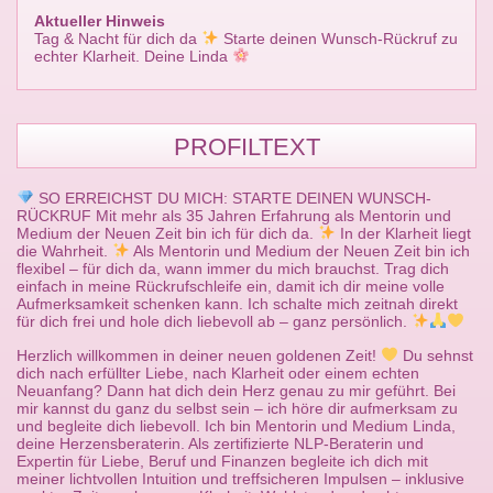
Aktueller Hinweis
Tag & Nacht für dich da
Starte deinen Wunsch-Rückruf zu
echter Klarheit. Deine Linda
PROFILTEXT
SO ERREICHST DU MICH: STARTE DEINEN WUNSCH-
RÜCKRUF Mit mehr als 35 Jahren Erfahrung als Mentorin und
Medium der Neuen Zeit bin ich für dich da.
In der Klarheit liegt
die Wahrheit.
Als Mentorin und Medium der Neuen Zeit bin ich
flexibel – für dich da, wann immer du mich brauchst. Trag dich
einfach in meine Rückrufschleife ein, damit ich dir meine volle
Aufmerksamkeit schenken kann. Ich schalte mich zeitnah direkt
für dich frei und hole dich liebevoll ab – ganz persönlich.
Herzlich willkommen in deiner neuen goldenen Zeit!
Du sehnst
dich nach erfüllter Liebe, nach Klarheit oder einem echten
Neuanfang? Dann hat dich dein Herz genau zu mir geführt. Bei
mir kannst du ganz du selbst sein – ich höre dir aufmerksam zu
und begleite dich liebevoll. Ich bin Mentorin und Medium Linda,
deine Herzensberaterin. Als zertifizierte NLP-Beraterin und
Expertin für Liebe, Beruf und Finanzen begleite ich dich mit
meiner lichtvollen Intuition und treffsicheren Impulsen – inklusive