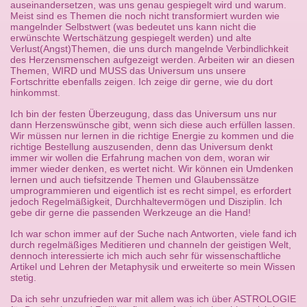
auseinandersetzen, was uns genau gespiegelt wird und warum.
Meist sind es Themen die noch nicht transformiert wurden wie
mangelnder Selbstwert (was bedeutet uns kann nicht die
erwünschte Wertschätzung gespiegelt werden) und alte
Verlust(Angst)Themen, die uns durch mangelnde Verbindlichkeit
des Herzensmenschen aufgezeigt werden. Arbeiten wir an diesen
Themen, WIRD und MUSS das Universum uns unsere
Fortschritte ebenfalls zeigen. Ich zeige dir gerne, wie du dort
hinkommst.
Ich bin der festen Überzeugung, dass das Universum uns nur
dann Herzenswünsche gibt, wenn sich diese auch erfüllen lassen.
Wir müssen nur lernen in die richtige Energie zu kommen und die
richtige Bestellung auszusenden, denn das Universum denkt
immer wir wollen die Erfahrung machen von dem, woran wir
immer wieder denken, es wertet nicht. Wir können ein Umdenken
lernen und auch tiefsitzende Themen und Glaubenssätze
umprogrammieren und eigentlich ist es recht simpel, es erfordert
jedoch Regelmäßigkeit, Durchhaltevermögen und Disziplin. Ich
gebe dir gerne die passenden Werkzeuge an die Hand!
Ich war schon immer auf der Suche nach Antworten, viele fand ich
durch regelmäßiges Meditieren und channeln der geistigen Welt,
dennoch interessierte ich mich auch sehr für wissenschaftliche
Artikel und Lehren der Metaphysik und erweiterte so mein Wissen
stetig.
Da ich sehr unzufrieden war mit allem was ich über ASTROLOGIE