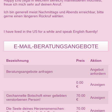
Happy End (egal in welchem Bereich) manifestieren möchtest,
freue ich mich sehr auf deinen Anruf.
Ich bin generell meist Nachmittags und Abends erreichbar, bitte
gerne einen längeren Rückruf wählen.
I have lived in the US for a while and speak English fluently!
E-MAIL-BERATUNGSANGEBOTE
Bezeichnung
Preis
Aktion
Angebot
Beratungsangebote anfragen
anfordern
0.00
Anzeigen
€
Gechannelte Botschoft einer geliebten
70.00
Anzeigen
verstorbenen Person!
€
Die Seele deines Herzensmenschen:
70.00
Anzeigen