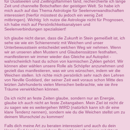
für Dualseelen und Zwillingsflammen fand, recherchierte ich lange
Zeit und channelte Botschaften der geistigen Welt. So habe ich
mich auch auf das Thema Astrologie für Seelenverwandtschaften
interessiert (hierfür müsstest du jedoch ein wenig Zeit
mitbringen). Wichtig: Ich nutze die Astrologie nicht für Prognosen,
ich habe mich auf Persönlichkeitsanalysen und
Seelenverbindungen spezialisiert!
Ich glaube nicht daran, dass die Zukunft in Stein gemeißelt ist, ich
sehe sie wie ein Schienennetz mit Weichen und unser
Unterbewusstsein entscheidet welchen Weg wir nehmen. Wenn
wir an unseren alten Mustern und Glaubenssätzen festhalten,
manifestieren wir immer wieder das Gleiche auf Autopilot -
wahrscheinlich hast du schon von karmischen Zyklen gehört. Wir
können aber wählen unsere Rolle als Schöpfer anzunehmen und
gezielt das manifestieren, was wir uns wünschen, indem wir die
Weichen stellen. Ich richte mich persönlich sehr nach den Lehren
von Neville Goddard, der seiner Zeit weit voraus schon Mitte des
letzten Jahrhunderts vielen Menschen beibrachte, wie sie ihre
Träume verwirklichen können.
Da ich nicht an feste Zeiten glaube, sondern nur an Energie,
glaube ich auch nicht an feste Zeitangaben. Mein Ziel ist nicht dir
zu sagen wie es weitergehen WIRD (natürlich kann ich dir eine
klare Tendenz nennen), sondern wie du die Weichen stellst um zu
deinem Wunschziel zu kommen!
Falls dich meine Art zu beraten interessiert und auch du dein