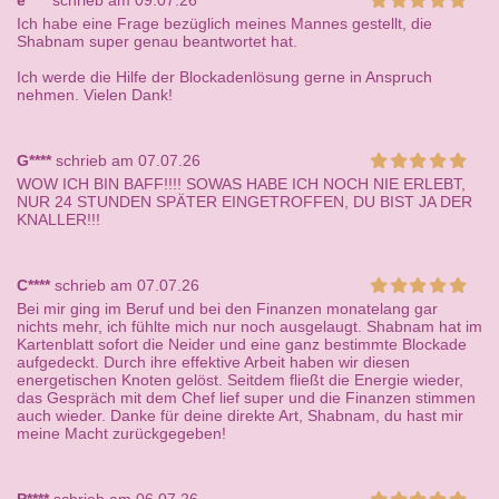
e****
schrieb am 09.07.26
Ich habe eine Frage bezüglich meines Mannes gestellt, die
Shabnam super genau beantwortet hat.
Ich werde die Hilfe der Blockadenlösung gerne in Anspruch
nehmen. Vielen Dank!
G****
schrieb am 07.07.26
WOW ICH BIN BAFF!!!! SOWAS HABE ICH NOCH NIE ERLEBT,
NUR 24 STUNDEN SPÄTER EINGETROFFEN, DU BIST JA DER
KNALLER!!!
C****
schrieb am 07.07.26
Bei mir ging im Beruf und bei den Finanzen monatelang gar
nichts mehr, ich fühlte mich nur noch ausgelaugt. Shabnam hat im
Kartenblatt sofort die Neider und eine ganz bestimmte Blockade
aufgedeckt. Durch ihre effektive Arbeit haben wir diesen
energetischen Knoten gelöst. Seitdem fließt die Energie wieder,
das Gespräch mit dem Chef lief super und die Finanzen stimmen
auch wieder. Danke für deine direkte Art, Shabnam, du hast mir
meine Macht zurückgegeben!