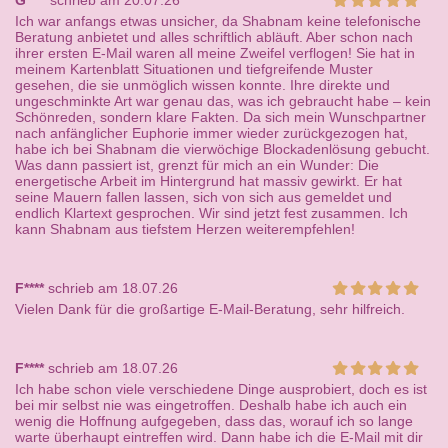
G****
schrieb am 20.07.26
Ich war anfangs etwas unsicher, da Shabnam keine telefonische
Beratung anbietet und alles schriftlich abläuft. Aber schon nach
ihrer ersten E-Mail waren all meine Zweifel verflogen! Sie hat in
meinem Kartenblatt Situationen und tiefgreifende Muster
gesehen, die sie unmöglich wissen konnte. Ihre direkte und
ungeschminkte Art war genau das, was ich gebraucht habe – kein
Schönreden, sondern klare Fakten. Da sich mein Wunschpartner
nach anfänglicher Euphorie immer wieder zurückgezogen hat,
habe ich bei Shabnam die vierwöchige Blockadenlösung gebucht.
Was dann passiert ist, grenzt für mich an ein Wunder: Die
energetische Arbeit im Hintergrund hat massiv gewirkt. Er hat
seine Mauern fallen lassen, sich von sich aus gemeldet und
endlich Klartext gesprochen. Wir sind jetzt fest zusammen. Ich
kann Shabnam aus tiefstem Herzen weiterempfehlen!
F****
schrieb am 18.07.26
Vielen Dank für die großartige E-Mail-Beratung, sehr hilfreich.
F****
schrieb am 18.07.26
Ich habe schon viele verschiedene Dinge ausprobiert, doch es ist
bei mir selbst nie was eingetroffen. Deshalb habe ich auch ein
wenig die Hoffnung aufgegeben, dass das, worauf ich so lange
warte überhaupt eintreffen wird. Dann habe ich die E-Mail mit dir