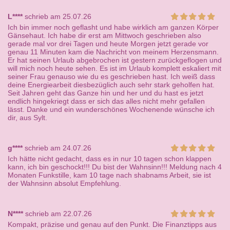
L****
schrieb am 25.07.26
Ich bin immer noch geflasht und habe wirklich am ganzen Körper
Gänsehaut. Ich habe dir erst am Mittwoch geschrieben also
gerade mal vor drei Tagen und heute Morgen jetzt gerade vor
genau 11 Minuten kam die Nachricht von meinem Herzensmann.
Er hat seinen Urlaub abgebrochen ist gestern zurückgeflogen und
will mich noch heute sehen. Es ist im Urlaub komplett eskaliert mit
seiner Frau genauso wie du es geschrieben hast. Ich weiß dass
deine Energiearbeit diesbezüglich auch sehr stark geholfen hat.
Seit Jahren geht das Ganze hin und her und du hast es jetzt
endlich hingekriegt dass er sich das alles nicht mehr gefallen
lässt. Danke und ein wunderschönes Wochenende wünsche ich
dir, aus Sylt.
g****
schrieb am 24.07.26
Ich hätte nicht gedacht, dass es in nur 10 tagen schon klappen
kann, ich bin geschockt!!! Du bist der Wahnsinn!!! Meldung nach 4
Monaten Funkstille, kam 10 tage nach shabnams Arbeit, sie ist
der Wahnsinn absolut Empfehlung.
N****
schrieb am 22.07.26
Kompakt, präzise und genau auf den Punkt. Die Finanztipps aus