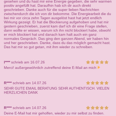
gesehen und du hast mir eine Energie gegeben, die sehr warmen
positiv angefüllt hat. Daraufhin hab ich dir auch direkt
geschrieben. Danke auch für die super lieben Nachrichten
zwischendurch die ich von dir bekomme. Die Energiearbeit die du
bei mir vor circa zehn Tagen ausgelöst hast hat jetzt endlich
Wirkung gezeigt. Er hat die Blockierung aufgehoben und hat mir
gestern geschrieben, zuerst kam darf ich dir eine Frage stellen,
dann wollte er wissen, warum ich ihn nicht blockiert habe, obwohl
er mich blockiert hat und danach kam halt auch ein ganz
normales Gespräch. Das ging den ganzen Abend, wir haben hin
und her geschrieben. Danke, dass du das möglich gemacht hast.
Das hat mir so gut getan, mit ihm wieder zu schreiben.
I****
schrieb am 16.07.26
Merci! außergewöhnlich zutreffend deine E-Mail an mich
R****
schrieb am 14.07.26
SEHR GUTE EMAIL BERATUNG SEHR AUTHENTISCH. VIELEN
HERZLICHEN DANK
R****
schrieb am 14.07.26
Deine E-Mail hat mir geholfen, wieder zu mir selbst zu finden.