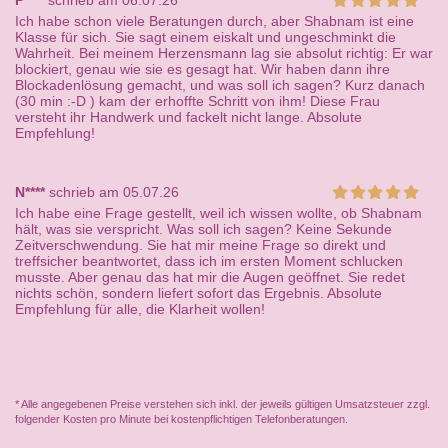
P****
schrieb am 06.07.26
Ich habe schon viele Beratungen durch, aber Shabnam ist eine
Klasse für sich. Sie sagt einem eiskalt und ungeschminkt die
Wahrheit. Bei meinem Herzensmann lag sie absolut richtig: Er war
blockiert, genau wie sie es gesagt hat. Wir haben dann ihre
Blockadenlösung gemacht, und was soll ich sagen? Kurz danach
(30 min :-D ) kam der erhoffte Schritt von ihm! Diese Frau
versteht ihr Handwerk und fackelt nicht lange. Absolute
Empfehlung!
N****
schrieb am 05.07.26
Ich habe eine Frage gestellt, weil ich wissen wollte, ob Shabnam
hält, was sie verspricht. Was soll ich sagen? Keine Sekunde
Zeitverschwendung. Sie hat mir meine Frage so direkt und
treffsicher beantwortet, dass ich im ersten Moment schlucken
musste. Aber genau das hat mir die Augen geöffnet. Sie redet
nichts schön, sondern liefert sofort das Ergebnis. Absolute
Empfehlung für alle, die Klarheit wollen!
* Alle angegebenen Preise verstehen sich inkl. der jeweils gültigen Umsatzsteuer zzgl.
folgender Kosten pro Minute bei kostenpflichtigen Telefonberatungen.