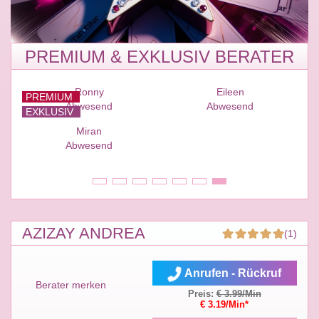
PREMIUM & EXKLUSIV BERATER
PREMIUM
PREMIUM
EXKLUSIV
EXKLUSIV
Ronny
Eileen
PREMIUM
Abwesend
Abwesend
EXKLUSIV
Miran
Abwesend
AZIZAY ANDREA
(1)
Anrufen - Rückruf
Berater merken
Preis:
€ 3.99/Min
€ 3.19/Min*