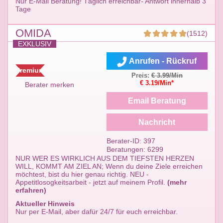
Nur E-Mail Beratung! Täglich erreichbar- Antwort innerhalb 3
Tage
OMIDA
(1512)
EXKLUSIV
Anrufen - Rückruf
Premium
Preis:
€ 3.99/Min
€ 3.19/Min*
Berater merken
Email Beratung
Nachricht
Berater-ID: 397
Beratungen: 6299
NUR WER ES WIRKLICH AUS DEM TIEFSTEN HERZEN
WILL, KOMMT AM ZIEL AN; Wenn du deine Ziele erreichen
möchtest, bist du hier genau richtig. NEU -
Appetitlosogkeitsarbeit - jetzt auf meinem Profil.
(mehr
erfahren)
Aktueller Hinweis
Nur per E-Mail, aber dafür 24/7 für euch erreichbar.