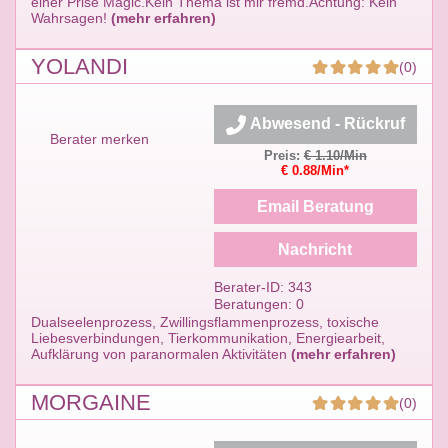
einer Prise Magic.Kein Thema ist mir fremd.Achtung: Kein
Wahrsagen!
(mehr erfahren)
YOLANDI
(0)
Abwesend - Rückruf
Berater merken
Preis:
€ 1.10/Min
€ 0.88/Min*
Email Beratung
Nachricht
Berater-ID: 343
Beratungen: 0
Dualseelenprozess, Zwillingsflammenprozess, toxische
Liebesverbindungen, Tierkommunikation, Energiearbeit,
Aufklärung von paranormalen Aktivitäten
(mehr erfahren)
MORGAINE
(0)