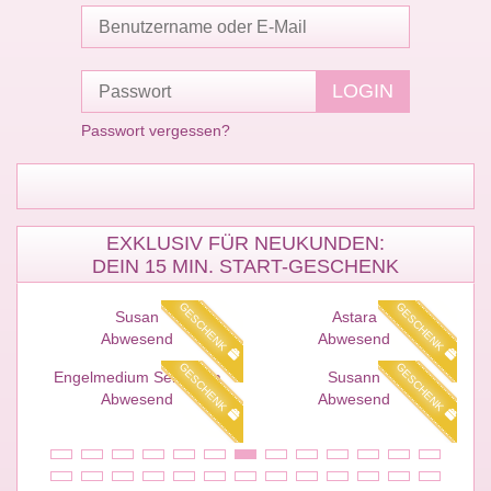
Passwort vergessen?
EXKLUSIV FÜR NEUKUNDEN:
DEIN 15 MIN. START-GESCHENK
ENK
GESCHENK
GESCHENK
Susan
Astara
Abwesend
Abwesend
ENK
GESCHENK
GESCHENK
Engelmedium Sernanda
Susann
Abwesend
Abwesend