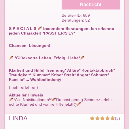
Nachricht
Berater-ID: 689
Beratungen: 52
S P E C I A L S
besondere Beratungen: Ich erkenne
jeden Charakter! *PASST ER/SIE?*
Chancen, Lösungen!
*Glücksorte Leben, Erfolg, Liebe*
Klarheit und Hilfe! Trennung* Affäre* Kontaktabbruch*
Traurigkeit* Kummer* Krise* Streit* Angst* Schmerz*
Familie* ... Wohlbefindenღ
(mehr erfahren)
Aktueller Hinweis
*Alle Notsituationen!*
Du hast genug Schmerz erlebt...
echte Klarheit und wahre Hilfe jetzt!ღ
LINDA
(3)