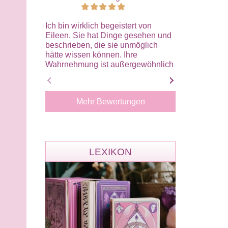
Ich bin wirklich begeistert von
Ein fettes Ein
Eileen. Sie hat Dinge gesehen und
Zeit voller Zwe
beschrieben, die sie unmöglich
beim letzten A
hätte wissen können. Ihre
dass sich die
Wahrnehmung ist außergewöhnlich
Arbeitsplatz d
präzise, klar und einfühlsam.
plötzliche Wen
Besonders beeindruckt hat mich,
gab es die offi
wie treffend sie Gefühle und
Dienstbespre
Mehr Bewertungen
Zusammenhänge erkannt hat. Alles
exakt so, wie 
wirkte authentisch und stimmig. Das
Ihre Treffsiche
Gespräch hat mir viel Klarheit,
einfach eine S
Zuversicht und innere Ruhe
deine tolle Un
gegeben. Von Herzen danke, liebe
Liebe!
LEXIKON
Eileen. Ich kann dich
uneingeschränkt weiterempfehlen
und werde mich ganz sicher wieder
an dich wenden.