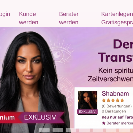
ogin
Kunde
Berater
Kartenlegen
werden
werden
Gratisgespr