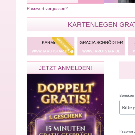
Passwort vergessen?
KARTENLEGEN GRAT
GESCHENK
NEDIRK
KARMEN
GRACIA SCHRÖDTER
TSTAR.DE
WWW.TAROTSTAR.DE
WWW.TAROTSTAR.DE
JETZT ANMELDEN!
Benutzer
Passwort