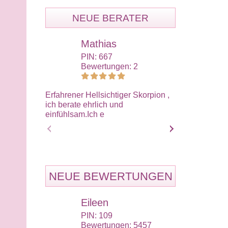
NEUE BERATER
Mathias
Ali
PIN: 667
PIN:
Bewertungen: 2
Bewe
Erfahrener Hellsichtiger Skorpion ,
Wir müssen im
ich berate ehrlich und
nehmen wie es
einfühlsam.Ich e
sollten dafür 
NEUE BEWERTUNGEN
Eileen
Eil
PIN: 109
PIN:
Bewertungen: 5457
Bewe