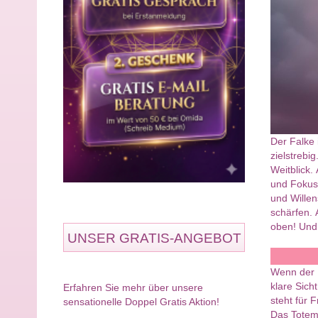
Der Falke 
zielstrebi
Weitblick.
und Fokus.
und Willen
schärfen. 
oben! Und 
UNSER GRATIS-ANGEBOT
Wenn der F
klare Sich
Erfahren Sie mehr über unsere
steht für 
sensationelle Doppel Gratis Aktion!
Das Totem 