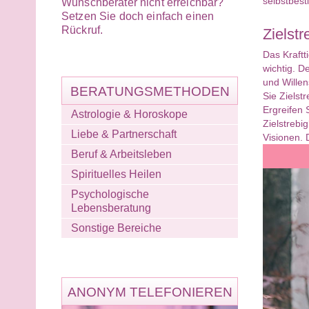
selbstbest
Wunschberater nicht erreichbar?
Setzen Sie doch einfach einen
Rückruf.
Zielst
Das Kraftti
wichtig. D
und Willens
BERATUNGSMETHODEN
Sie Zielst
Ergreifen 
Astrologie & Horoskope
Zielstrebi
Liebe & Partnerschaft
Visionen. 
Beruf & Arbeitsleben
Spirituelles Heilen
Psychologische
Lebensberatung
Sonstige Bereiche
ANONYM TELEFONIEREN