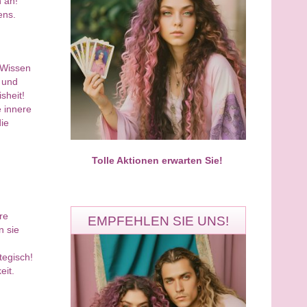
 an!
ens.
Aura Solaris
Noela
 Wissen
PIN: 677
PIN: 547
 und
Bewertungen: 197
Bewertungen: 0
sheit!
e innere
die
tueller Meisterberater für
Von Herzen für dich da. Ich freue
formation & Seelenheilung​
mich auf dein Anruf
Tolle Aktionen erwarten Sie!
re
EMPFEHLEN SIE UNS!
n sie
tegisch!
eit.
Aura Solaris
Ronny
PIN: 677
PIN: 324
Bewertungen: 197
Bewertungen: 3884