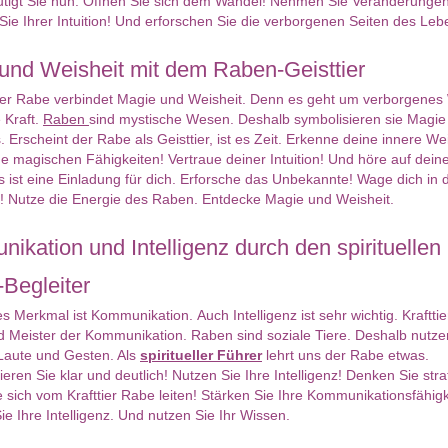
tigt Sie nun. Öffnen Sie sich dem Wandel! Nehmen Sie Veränderungen
Sie Ihrer Intuition! Und erforschen Sie die verborgenen Seiten des Leb
und Weisheit mit dem Raben-Geisttier
cela
Aliyah
tier Rabe verbindet Magie und Weisheit. Denn es geht um verborgenes
 494
PIN: 482
 Kraft.
Raben
sind mystische Wesen. Deshalb symbolisieren sie Magie
rtungen: 2
Bewertungen: 0
 Erscheint der Rabe als Geisttier, ist es Zeit. Erkenne deine innere Wei
e magischen Fähigkeiten! Vertraue deiner Intuition! Und höre auf dein
 ist eine Einladung für dich. Erforsche das Unbekannte! Wage dich in 
 Seele, 20 Jahre
Wir müssen im Leben alles so
​Spiri
! Nutze die Energie des Raben. Entdecke Magie und Weisheit.
ahrung verschiedene
nehmen wie es kommt, aber wir
Trans
sollten dafür sorge
ikation und Intelligenz durch den spirituellen
Begleiter
es Merkmal ist Kommunikation. Auch Intelligenz ist sehr wichtig. Krafttie
 Meister der Kommunikation. Raben sind soziale Tiere. Deshalb nutze
e Laute und Gesten. Als
spiritueller Führer
lehrt uns der Rabe etwas.
ren Sie klar und deutlich! Nutzen Sie Ihre Intelligenz! Denken Sie stra
 sich vom Krafttier Rabe leiten! Stärken Sie Ihre Kommunikationsfähigk
een
Eileen
Sie Ihre Intelligenz. Und nutzen Sie Ihr Wissen.
 109
PIN: 109
rtungen: 5457
Bewertungen: 5457