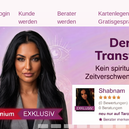
ogin
Kunde
Berater
Kartenlegen
werden
werden
Gratisgespr