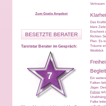
Vertrauen S
Zum Gratis Angebot
Klarhe
Das Kraftt
klare Ziel
Erscheint d
BESETZTE BERATER
Richten Si
Plan. Es i
Träume ent
Tarotstar Berater im Gespräch:
Weitblick.
Freihe
Begleit
7
Ein weiter
Falken lie
Jäger. Des
Führer
leh
Unabhängig
Falke leit