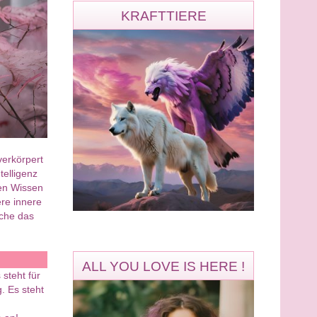
KRAFTTIERE
verkörpert
telligenz
ren Wissen
ere innere
sche das
ALL YOU LOVE IS HERE !
steht für
. Es steht