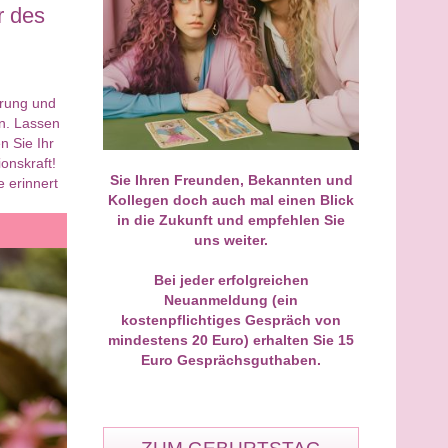
r des
r ein riesiges Eingetroffen für
Heute mein allererstes Gespräc
 wundervolle Arbeit! Was mir
als Neukunde geführt und direkt
rei Wochen in der E-Mail-
einen Volltreffer gelandet! Ich wa
erung und
se bezüglich eines
wegen einer zähen
un. Lassen
efahrenen Konflikts im
Nachlassangelegenheit total
n Sie Ihr
ienkreis prophezeit wurde,
blockiert und wusste nicht weiter
onskraft!
n mir damals fast unmöglich.
Ronny hat die Sache ohne
Sie Ihren Freunden, Bekannten und
 erinnert
rn gab es überraschend
Schnickschnack analysiert und 
Kollegen doch auch mal einen Blick
 die Annäherung, die im Text
ganz trocken gesagt, wie sich di
in die Zukunft und empfehlen Sie
rieben stand. Jedes Wort hat
Gegenseite verhalten wird. Gest
uns weiter.
eine immense Kraft und Tiefe.
kam der Brief vom Anwalt –
nd Dank für diesen wertvollen
haargenau wie von ihm gesehen
eiser!
Diese pragmatische und ehrlich
Bei jeder erfolgreichen
Art ist einfach Gold wert.
Neuanmeldung (ein
kostenpflichtiges Gespräch von
mindestens 20 Euro) erhalten Sie 15
Euro Gesprächsguthaben.