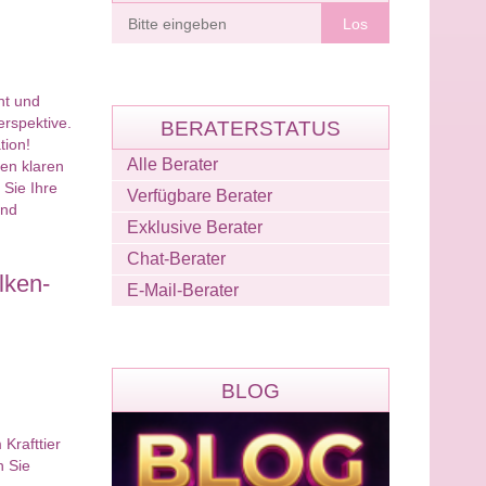
Berater
finden
ht und
erspektive.
BERATERSTATUS
tion!
Alle Berater
nen klaren
 Sie Ihre
Verfügbare Berater
und
Exklusive Berater
Chat-Berater
lken-
E-Mail-Berater
BLOG
Krafttier
n Sie