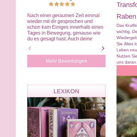
Transf
Raben
Nach einer geraumen Zeit einmal
Ich bin wirklic
wieder mit dir gesprochen und
Eileen. Sie h
Das Kraftt
schon kam Einiges innerhalb eines
beschrieben, 
wichtig. 
Tages in Bewegung, genauso wie
hätte wissen k
Wiedergebu
du es gesagt hast. Auch deine
Wahrnehmung 
Sie Altes 
Energiearbeit wirkt sofort. Ein nur
präzise, klar 
Leben neu!
Top
Besonders bee
Nutzen Sie
wie treffend s
Mehr Bewertungen
Zusammenhänge
uns daran.
wirkte authent
Gespräch hat m
Zuversicht un
gegeben. Von 
LEXIKON
Eileen. Ich ka
uneingeschrän
und werde mic
an dich wende