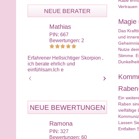
Rabe ermu
Vertrauen 
NEUE BERATER
Magie 
Mathias
Mar
Das Kraft
PIN: 667
PIN:
und innere
Bewertungen: 2
Bewe
Geheimnis.
Nutze dein
Stimme. Es
Erfahrener Hellsichtiger Skorpion ,
Hallo du Liebe
Dunkelheit
ich berate ehrlich und
spirituell Erf
einfühlsam.Ich e
kartendecks h
Kommun
Raben-
Ein weiter
Raben sind
NEUE BEWERTUNGEN
vielfältig
Kommunizie
Lassen Sie
Ramona
Eil
Entfalten 
PIN: 327
PIN:
Bewertungen: 60
Bewe