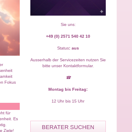
Sie uns:
+49 (0) 2571 540 42 10
Status
:
aus
Ausserhalb der Servicezeiten nutzen Sie
er
bitte unser Kontaktformular.
senheit
samkeit
☎
ren Fokus
Montag bis Freitag:
12 Uhr bis 15 Uhr
ht für
enheit. Es
tig.
BERATER SUCHEN
e Ziele!