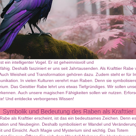
t ein intelligenter Vogel. Er ist geheimnisvoll und
ähig. Deshalb fasziniert er uns seit Jahrtausenden. Als Krafttier Rabe 
Auch Weisheit und Transformation gehören dazu. Zudem steht er für In
ikation. In vielen Kulturen verehrt man Raben. Denn sie symbolisie
ium. Das Geisttier Rabe lehrt uns etwas Tiefgründiges. Wir sollen uns
rkennen. Auch unsere magischen Fähigkeiten sollen wir nutzen. Erfor
e! Und entdecke verborgenes Wissen!
Symbolik und Bedeutung des Raben als Krafttier
abe als Krafttier erscheint, ist das ein bedeutsames Zeichen. Denn es 
ation und Neubeginn. Deshalb symbolisiert er Wandel und Veränderung
it und Einsicht. Auch Magie und Mysterium sind wichtig. Das Totem