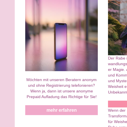
Der Rabe is
wandlungsf
er Magie. 
und Kommun
Möchten mit unseren Beratern anonym
und Myster
und ohne Registrierung telefonieren?
Weisheit e
Wenn ja, dann ist unsere anonyme
Unbekannt
Prepaid Aufladung das Richtige für Sie!
mehr erfahren
Wenn der R
Transform
für Weishe