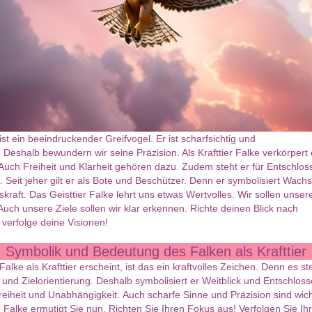
ist ein beeindruckender Greifvogel. Er ist scharfsichtig und
g. Deshalb bewundern wir seine Präzision. Als Krafttier Falke verkörpert 
 Auch Freiheit und Klarheit gehören dazu. Zudem steht er für Entschlos
 Seit jeher gilt er als Bote und Beschützer. Denn er symbolisiert Wach
skraft. Das Geisttier Falke lehrt uns etwas Wertvolles. Wir sollen unse
Auch unsere Ziele sollen wir klar erkennen. Richte deinen Blick nach
verfolge deine Visionen!
Symbolik und Bedeutung des Falken als Krafttier
alke als Krafttier erscheint, ist das ein kraftvolles Zeichen. Denn es ste
t und Zielorientierung. Deshalb symbolisiert er Weitblick und Entschloss
Freiheit und Unabhängigkeit. Auch scharfe Sinne und Präzision sind wich
Falke ermutigt Sie nun. Richten Sie Ihren Fokus aus! Verfolgen Sie Ihr