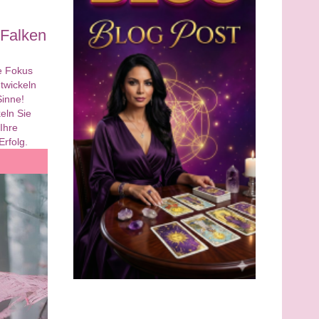
 Falken
ie Fokus
ntwickeln
Sinne!
eln Sie
 Ihre
Erfolg.