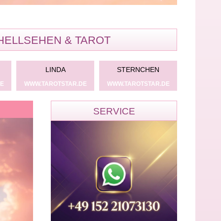
HELLSEHEN & TAROT
LINDA
STERNCHEN
SABINE
E
WWW.TAROTSTAR.DE
WWW.TAROTSTAR.DE
WWW.TARO
SERVICE