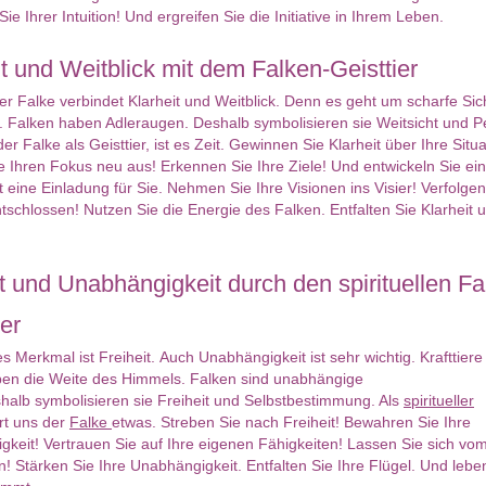
ie Ihrer Intuition! Und ergreifen Sie die Initiative in Ihrem Leben.
it und Weitblick mit dem Falken-Geisttier
ier Falke verbindet Klarheit und Weitblick. Denn es geht um scharfe Sic
e. Falken haben Adleraugen. Deshalb symbolisieren sie Weitsicht und P
er Falke als Geisttier, ist es Zeit. Gewinnen Sie Klarheit über Ihre Situa
e Ihren Fokus neu aus! Erkennen Sie Ihre Ziele! Und entwickeln Sie ei
st eine Einladung für Sie. Nehmen Sie Ihre Visionen ins Visier! Verfolgen
schlossen! Nutzen Sie die Energie des Falken. Entfalten Sie Klarheit 
it und Unabhängigkeit durch den spirituellen Fa
er
es Merkmal ist Freiheit. Auch Unabhängigkeit ist sehr wichtig. Krafttiere
ben die Weite des Himmels. Falken sind unabhängige
halb symbolisieren sie Freiheit und Selbstbestimmung. Als
spiritueller
rt uns der
Falke
etwas. Streben Sie nach Freiheit! Bewahren Sie Ihre
keit! Vertrauen Sie auf Ihre eigenen Fähigkeiten! Lassen Sie sich vom 
en! Stärken Sie Ihre Unabhängigkeit. Entfalten Sie Ihre Flügel. Und lebe