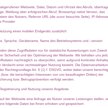
rtungen: 303
Bewertungen: 34
abgerufenen Webseite, Datei, Datum und Uhrzeit des Abrufs, übertra
, Meldung über erfolgreichen Abruf, Browsertyp nebst Version, das
stem des Nutzers, Referrer URL (die zuvor besuchte Seite), IP-Adress
präch hat mir so gut
Du bist wirklich eine sehr
Nach 
e Provider
 direkt im Thema
besondere Beraterin. Du bist direkt
wiede
mich schnell
zum Punkt gekommen ohne das
schon
d ich hatte auch das
unnötige Gerede drumherum. Du
Tage
Nutzung eines mobilen Endgeräts zusätzlich:
r eine sehr gute
hast in deiner E-Mail an mich Dinge
du es
der hatten. Allein
geschrieben, die du nicht hättest
Energ
e, Sprache, Gerätename, Name des Betriebssystems und –version
at mir sehr gut getan
wissen können weil ich nichts
Top
ür deine tollen
davon erwähnt habe. Das hat mich
den diese Zugriffsdaten nur für statistische Auswertungen zum Zweck
alleine schon umgehauen und dass
der Sicherheit und der Optimierung der Webseite. Wir behalten uns jedo
ich jetzt am dritten Tag nach deiner
iffsdaten nachträglich zu überprüfen, wenn aufgrund konkreter Anhalt
E-Mail an mich von ihm einen Anruf
e Verdacht einer rechtswidrigen Nutzung besteht. Die Datenverarbeitung
bekommen habe toppt das Ganze
der Rechtsgrundlage Art. 6 (1) f. DSGVO, wobei dabei unsere berechti
einfach. Also wer dir nicht schreibt
 (bzw. die berechtigten Interessen von uns beauftragten Dritten) der
ist selber schuld das warten hat
icherung bzw. Betrugsprävention verfolgt werden.
dank dir für mich ein Ende ich hab
seit acht Wochen darauf gewartet
 Registrierung und Nutzung unserer Angebote
dass ich dieser Mann endlich bei
mir meldet, nach deiner E-Mail ist
uf der Webseite eine Anfrage als Nutzer unserer Leistungen stellen, 
es dann auch eingetroffen.
ere folgende Daten bei Ihnen erhoben und gespeichert: