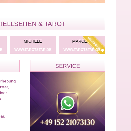
HELLSEHEN & TAROT
GESCHENK
MICHELE
MARCELA
KAR
E
WWW.TAROTSTAR.DE
WWW.TAROTSTAR.DE
WWW.TARO
SERVICE
 Erhebung
star,
iner
s
ar.