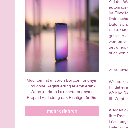
Auf der We
automatisi
im Einzelf
Datenschu
Datensiche
Für einen 
gesichert
werden ve
getroffen,
auch von e
Zum Datens
Möchten mit unseren Beratern anonym
Wie nutzt
und ohne Registrierung telefonieren?
Findet ein
Wenn ja, dann ist unsere anonyme
Welche Di
Prepaid Aufladung das Richtige für Sie!
III. Werde
Werden di
mehr erfahren
Ihre Recht
Löschung,
Datensiche