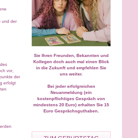
Bewertungen: 60
Bewertungen: 5458
gene
e und der
einer geraumen Zeit einmal
Ich bin wirklich begeistert von
r mit dir gesprochen und
Eileen. Sie hat Dinge gesehen 
 kam Einiges innerhalb eines
beschrieben, die sie unmöglich
s in Bewegung, genauso wie
hätte wissen können. Ihre
 gesagt hast. Auch deine
Wahrnehmung ist außergewöhnl
iearbeit wirkt sofort. Ein nur
präzise, klar und einfühlsam.
Sie Ihren Freunden, Bekannten und
Besonders beeindruckt hat mich
Kollegen doch auch mal einen Blick
wie treffend sie Gefühle und
 des
in die Zukunft und empfehlen Sie
Zusammenhänge erkannt hat. Al
ch vor,
uns weiter.
wirkte authentisch und stimmig.
spunkte der
Gespräch hat mir viel Klarheit,
 erfolgt
Bei jeder erfolgreichen
Zuversicht und innere Ruhe
gten
Neuanmeldung (ein
gegeben. Von Herzen danke, lie
Eileen. Ich kann dich
kostenpflichtiges Gespräch von
uneingeschränkt weiterempfehl
mindestens 20 Euro) erhalten Sie 15
und werde mich ganz sicher wie
Euro Gesprächsguthaben.
an dich wenden.
werden