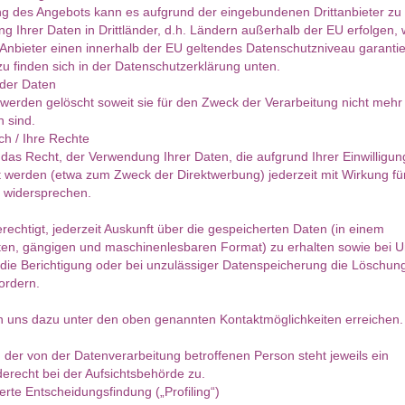
g des Angebots kann es aufgrund der eingebundenen Drittanbieter zu 
ng Ihrer Daten in Drittländer, d.h. Ländern außerhalb der EU erfolgen, 
Anbieter einen innerhalb der EU geltendes Datenschutzniveau garantie
zu finden sich in der Datenschutzerklärung unten.
der Daten
werden gelöscht soweit sie für den Zweck der Verarbeitung nicht mehr
h sind.
h / Ihre Rechte
das Recht, der Verwendung Ihrer Daten, die aufgrund Ihrer Einwilligun
t werden (etwa zum Zweck der Direktwerbung) jederzeit mit Wirkung für
u widersprechen.
erechtigt, jederzeit Auskunft über die gespeicherten Daten (in einem
rten, gängigen und maschinenlesbaren Format) zu erhalten sowie bei Un
die Berichtigung oder bei unzulässiger Datenspeicherung die Löschun
ordern.
n uns dazu unter den oben genannten Kontaktmöglichkeiten erreichen.
 der von der Datenverarbeitung betroffenen Person steht jeweils ein
recht bei der Aufsichtsbehörde zu.
erte Entscheidungsfindung („Profiling“)