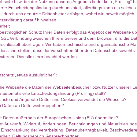
bseite bzw. bei der Nutzung unseres Angebots findet kein „Profiling“ b
erte Entscheidungsfindung durch uns statt; allerdings kann ein solches 
all durch uns genutzte Drittanbieter erfolgen, wobei wir, soweit möglich, 
tzerklärung darauf hinweisen.
rheit
bestmöglichen Schutz Ihrer Daten erfolgt das Angebot der Webseite üb
e SSL Verbindung zwischen Ihrem Server und dem Browser, d.h. die Da
rschlüsselt übertragen. Wir haben technische und organisatorische 
 die sicherstellen, dass die Vorschriften über den Datenschutz sowohl v
xternen Dienstleistern beachtet werden.
chutz „etwas ausführlicher“:
 die Webseite die Daten der Webseitenbesucher bzw. Nutzer unserer L
e automatisierte Entscheidungsfindung (Profiling) statt?
enste und Angebote Dritter und Cookies verwendet die Webseite?
n Daten an Dritte weitergegeben?
e Daten außerhalb der Europäischen Union (EU) übermittelt?
e: Auskunft, Widerruf, Änderungen, Berichtigungen und Aktualisierunge
 Einschränkung der Verarbeitung, Datenübertragbarkeit, Beschwerdere
rheit, Geltungsbereich, Ansprechpartner