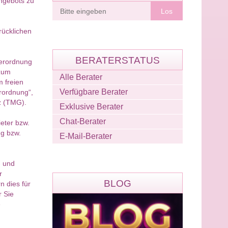
Angebots zu
Berater
finden
rücklichen
BERATERSTATUS
Verordnung
 zum
Alle Berater
 freien
Verfügbare Berater
rordnung“,
z (TMG).
Exklusive Berater
Chat-Berater
eter bzw.
ng bzw.
E-Mail-Berater
- und
r
BLOG
n dies für
r Sie
e