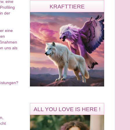
zw. eine
KRAFTTIERE
Profiling
in der
er eine
ten
Maßnahmen
on uns als
eistungen?
ALL YOU LOVE IS HERE !
n,
cht