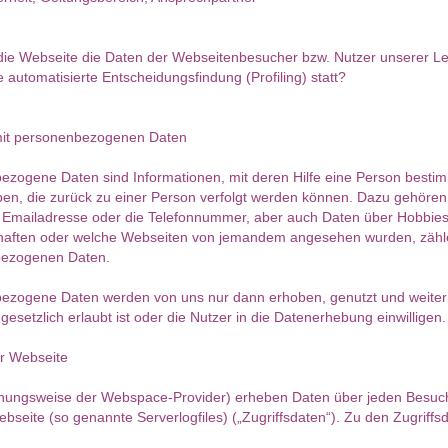
 die Webseite die Daten der Webseitenbesucher bzw. Nutzer unserer L
e automatisierte Entscheidungsfindung (Profiling) statt?
elmedium
Charisma
nifer
PIN: 671
Bewertungen: 2
 690
it personenbezogenen Daten
rtungen: 0
zogene Daten sind Informationen, mit deren Hilfe eine Person bestim
Russische Karten, ich bin für dich
Erfah
en, die zurück zu einer Person verfolgt werden können. Dazu gehören
da und lege dir empathisch und
ich b
cht es nur einen
 Emailadresse oder die Telefonnummer, aber auch Daten über Hobbies
liebevoll
einfü
arten, um wieder
chaften oder welche Webseiten von jemandem angesehen wurden, zähl
pü
ezogenen Daten.
ezogene Daten werden von uns nur dann erhoben, genutzt und weite
gesetzlich erlaubt ist oder die Nutzer in die Datenerhebung einwilligen.
r Webseite
ehungsweise der Webspace-Provider) erheben Daten über jeden Besuc
as
Shabnam
bseite (so genannte Serverlogfiles) („Zugriffsdaten“). Zu den Zugriffs
 576
PIN: 672