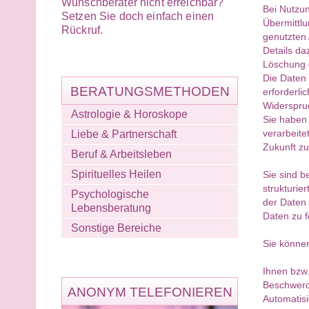
Wunschberater nicht erreichbar?
Bei Nutzun
Setzen Sie doch einfach einen
Übermittlu
Rückruf.
genutzten 
Details da
Löschung 
Die Daten 
BERATUNGSMETHODEN
erforderlic
Widerspruc
Astrologie & Horoskope
Sie haben 
verarbeite
Liebe & Partnerschaft
Zukunft z
Beruf & Arbeitsleben
Spirituelles Heilen
Sie sind b
strukturie
Psychologische
der Daten 
Lebensberatung
Daten zu f
Sonstige Bereiche
Sie könne
Ihnen bzw.
Beschwerde
ANONYM TELEFONIEREN
Automatisi