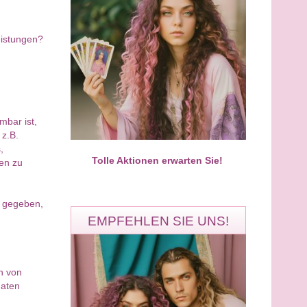
eistungen?
Mathias
Marcela
PIN: 667
PIN: 494
Bewertungen: 2
Bewertungen: 2
mbar ist,
rener Hellsichtiger Skorpion ,
Hallo du Liebe Seele, 20 Jahre
 z.B.
erate ehrlich und
spirituell Erfahrung verschieden
,
hlsam.Ich e
kartendecks h
Tolle Aktionen erwarten Sie!
en zu
r gegeben,
EMPFEHLEN SIE UNS!
h von
Ramona
Eileen
daten
PIN: 327
PIN: 109