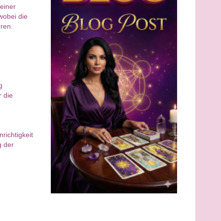
einer
wobei die
ren.
g
 die
richtigkeit
g der