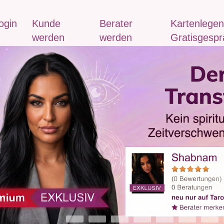
ogin
Kunde
Berater
Kartenlegen
werden
werden
Gratisgespr