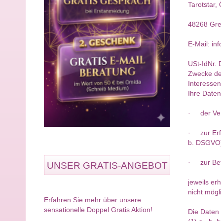
Tarotstar,
48268 Gr
E-Mail: in
USt-IdNr.
Zwecke der
Interessen
Ihre Date
· der Ver
· zur Erfü
b. DSGVO
· zur Betr
UNSER GRATIS-ANGEBOT
jeweils er
nicht mögli
Erfahren Sie mehr über unsere
sensationelle Doppel Gratis Aktion!
Die Daten