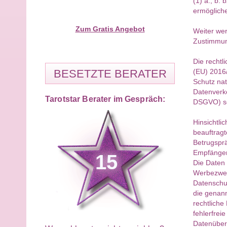
(1) a., b.
ermöglich
Zum Gratis Angebot
Weiter we
Zustimmung
Die rechtl
BESETZTE BERATER
(EU) 2016
Schutz nat
Datenverk
Tarotstar Berater im Gespräch:
DSGVO) so
Hinsichtli
beauftragt
Betrugsprä
Empfänger
15
Die Daten 
Werbezweck
Datenschut
die genann
rechtliche
fehlerfrei
Datenüber