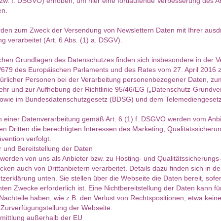
 bzw. f. DSGVO) erhoben, um hier eine fortlaufende Verbesserung des 
en.
rden zum Zweck der Versendung von Newslettern Daten mit Ihrer ausd
 verarbeitet (Art. 6 Abs. (1) a. DSGV).
ichen Grundlagen des Datenschutzes finden sich insbesondere in der 
/679 des Europäischen Parlaments und des Rates vom 27. April 2016
ürlicher Personen bei der Verarbeitung personenbezogener Daten, zum
ehr und zur Aufhebung der Richtlinie 95/46/EG („Datenschutz-Grundve
wie im Bundesdatenschutzgesetz (BDSG) und dem Telemediengeset
ch einer Datenverarbeitung gemäß Art. 6 (1) f. DSGVO werden vom Anbi
en Dritten die berechtigten Interessen des Marketing, Qualitätssicheru
vention verfolgt.
 und Bereitstellung der Daten
werden von uns als Anbieter bzw. zu Hosting- und Qualitätssicherungs
en auch von Drittanbietern verarbeitet. Details dazu finden sich in de
zerklärung unten. Sie stellen über die Webseite die Daten bereit, sofer
ten Zwecke erforderlich ist. Eine Nichtbereitstellung der Daten kann fü
 Nachteile haben, wie z.B. den Verlust von Rechtspositionen, etwa kein
e Zurverfügungstellung der Webseite.
mittlung außerhalb der EU