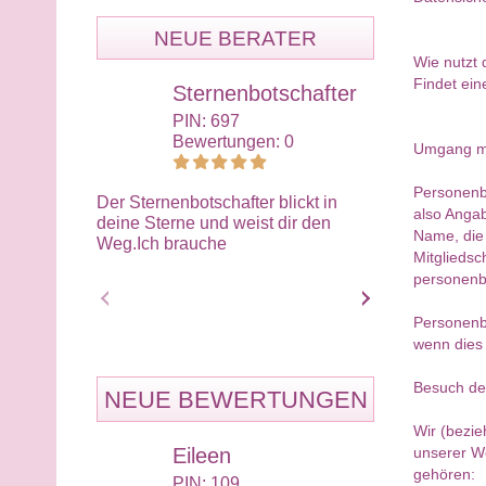
NEUE BERATER
Wie nutzt
Findet ein
Sternenbotschafter
Eng
Jen
PIN: 697
Bewertungen: 0
PIN:
Umgang m
Bewe
Personenbe
Der Sternenbotschafter blickt in
also Angab
deine Sterne und weist dir den
Manchmal brau
Name, die
Weg.Ich brauche
Blick in die K
Mitglieds
Hoffnung zu s
personenb
Personenb
wenn dies 
Besuch de
NEUE BEWERTUNGEN
Wir (bezi
Eileen
Eli
unserer We
gehören:
PIN: 109
PIN: