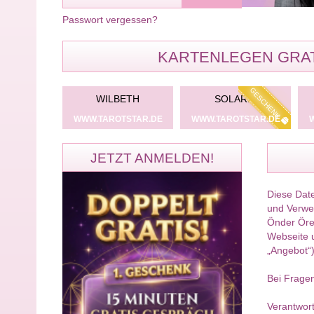
Passwort vergessen?
KARTENLEGEN GRAT
GESCHENK
GESCHENK
AQA
WILBETH
SOLARIS
TSTAR.DE
WWW.TAROTSTAR.DE
WWW.TAROTSTAR.DE
JETZT ANMELDEN!
Diese Date
und Verwen
Önder Ören
Webseite u
„Angebot“)
Bei Fragen
Verantwort