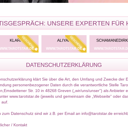
ISGESPRÄCH: UNSERE EXPERTEN FÜR 
GESCHENK
GESCHENK
KLARA
ALIYAH
SCHAMANEDIRK
WWW.TAROTSTAR.DE
WWW.TAROTSTAR.DE
WWW.TAROTSTAR.D
DATENSCHUTZERKLÄRUNG
nschutzerklärung klärt Sie über die Art, den Umfang und Zwecke der
dung personenbezogener Daten durch die verantwortliche Stelle Tarot
,Emsdettener Str. 10 in 48268 Greven („wir/uns/unser“) als Anbieter e
nter www.tarotstar.de (jeweils und gemeinsam die „Webseite“ oder da
 auf.
 zum Datenschutz sind wir z.B. per Email an info@tarotstar.de erreichb
licher / Kontakt