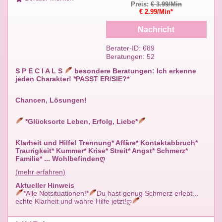
Preis:
€ 3.99/Min
€ 2.99/Min*
Nachricht
Berater-ID: 689
Beratungen: 52
S P E C I A L S
besondere Beratungen: Ich erkenne
jeden Charakter! *PASST ER/SIE?*
Chancen, Lösungen!
*Glücksorte Leben, Erfolg, Liebe*
Klarheit und Hilfe! Trennung* Affäre* Kontaktabbruch*
Traurigkeit* Kummer* Krise* Streit* Angst* Schmerz*
Familie* ... Wohlbefindenღ
(mehr erfahren)
Aktueller Hinweis
*Alle Notsituationen!*
Du hast genug Schmerz erlebt...
echte Klarheit und wahre Hilfe jetzt!ღ