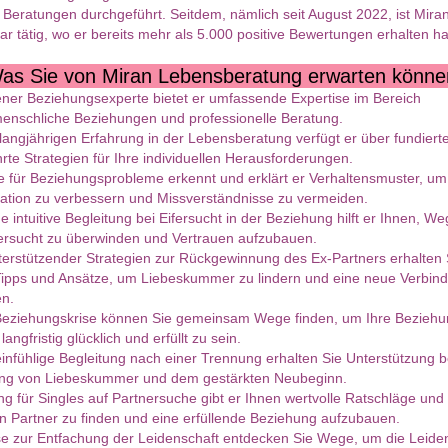
 Beratungen durchgeführt. Seitdem, nämlich seit August 2022, ist Miran
tar tätig, wo er bereits mehr als 5.000 positive Bewertungen erhalten ha
as Sie von Miran Lebensberatung erwarten könne
ener Beziehungsexperte bietet er umfassende Expertise im Bereich
enschliche Beziehungen und professionelle Beratung.
 langjährigen Erfahrung in der Lebensberatung verfügt er über fundier
te Strategien für Ihre individuellen Herausforderungen.
e für Beziehungsprobleme erkennt und erklärt er Verhaltensmuster, um
tion zu verbessern und Missverständnisse zu vermeiden.
e intuitive Begleitung bei Eifersucht in der Beziehung hilft er Ihnen, W
fersucht zu überwinden und Vertrauen aufzubauen.
nterstützender Strategien zur Rückgewinnung des Ex-Partners erhalten 
 Tipps und Ansätze, um Liebeskummer zu lindern und eine neue Verbin
en.
 Beziehungskrise können Sie gemeinsam Wege finden, um Ihre Beziehu
langfristig glücklich und erfüllt zu sein.
einfühlige Begleitung nach einer Trennung erhalten Sie Unterstützung b
ung von Liebeskummer und dem gestärkten Neubeginn.
g für Singles auf Partnersuche gibt er Ihnen wertvolle Ratschläge und
n Partner zu finden und eine erfüllende Beziehung aufzubauen.
e zur Entfachung der Leidenschaft entdecken Sie Wege, um die Leiden