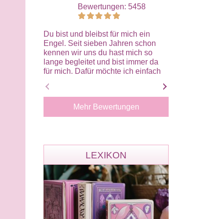
Bewertungen: 5458
Bewe
Du bist und bleibst für mich ein
Das letzte Ges
Engel. Seit sieben Jahren schon
getan, du bist
kennen wir uns du hast mich so
gewesen hast 
lange begleitet und bist immer da
verstanden un
für mich. Dafür möchte ich einfach
Gefühl dass wi
nur Danke sagen. Du bist mehr als
Basis miteinan
nur eine Beraterin und alles gute
deine Stimme h
nachträglich
ich danke dir f
Mehr Bewertungen
Beratungen.
LEXIKON