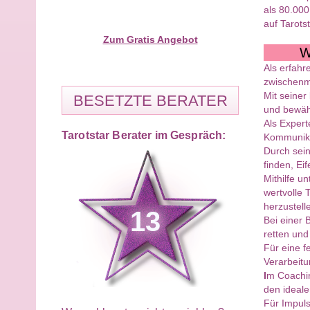
als 80.000
auf Tarots
Zum Gratis Angebot
W
Als erfahr
zwischenm
Mit seiner
BESETZTE BERATER
und bewähr
Als Expert
Tarotstar Berater im Gespräch:
Kommunika
Durch sein
finden, Ei
Mithilfe u
wertvolle
herzustell
13
Bei einer
retten und 
Für eine f
Verarbeit
I
m Coachin
den ideale
Für Impuls