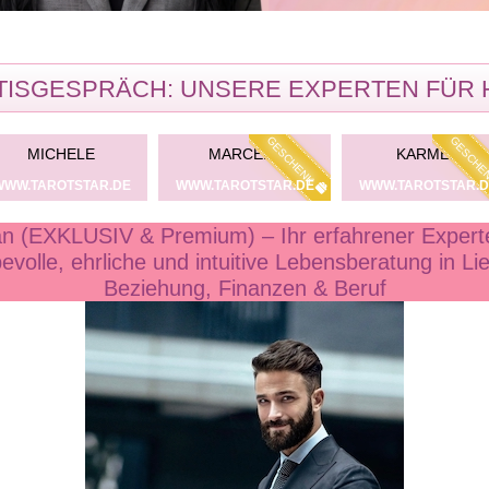
ISGESPRÄCH: UNSERE EXPERTEN FÜR 
GESCHENK
GESCHE
MICHELE
MARCELA
KARMEN
WWW.TAROTSTAR.DE
WWW.TAROTSTAR.DE
WWW.TAROTSTAR.D
an (EXKLUSIV & Premium) – Ihr erfahrener Experte
bevolle, ehrliche und intuitive Lebensberatung in Li
Beziehung, Finanzen & Beruf