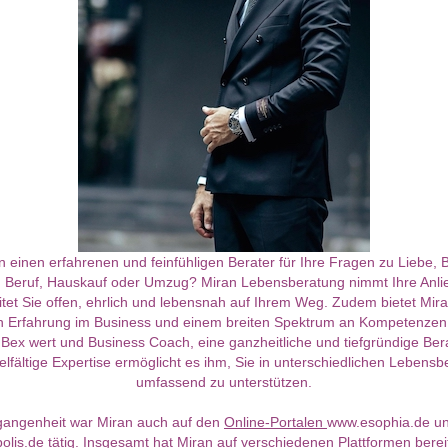
n einen erfahrenen und feinfühligen Berater für Ihre Fragen zu Liebe, 
 Beruf, Hauskauf oder Umzug? Miran Lebensberatung nimmt Ihre Anli
itet Sie offen, ehrlich und lebensnah auf Ihrem Weg. Zudem bietet Mira
n Erfahrung im Business und einem breiten Spektrum an Kompetenzen,
 Bex wert und Business Coach, eine ganzheitliche und tiefgründige Ber
elfältige Expertise ermöglicht es ihm, Sie in unterschiedlichen Lebens
umfassend zu unterstützen.
gangenheit war Miran auch auf den
Online-Portalen
www.esophia.de u
olis.de tätig. Insgesamt hat Miran auf verschiedenen Plattformen bere