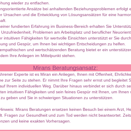
ehung wieder zu entfachen.
ngsorientierte Ansätze bei anhaltenden Beziehungsproblemen erfolgt 
er Ursachen und die Entwicklung von Lösungsansätzen für eine harmo
aft.
einer fundierten Erfahrung im Business-Bereich erhalten Sie Unterstüt
r Unzufriedenheit, Problemen am Arbeitsplatz und beruflicher Neuorient
r intuitiven Fähigkeiten für wertvolle Einsichten unterstützt er Sie durc
ng und Gespür, um Ihnen bei wichtigen Entscheidungen zu helfen.
 empathischen und wertschätzenden Beratung bietet er ein unterstütz
 dem Ihre Anliegen im Mittelpunkt stehen.
Mirans Beratungsansatz:
fahrener Experte ist es Miran ein Anliegen, Ihnen mit Offenheit, Ehrlichk
 zur Seite zu stehen. Er nimmt Ihre Fragen sehr ernst und begleitet 
g auf Ihrem individuellen Weg. Darüber hinaus verbindet er sich durch s
en intuitiven Fähigkeiten und sein feines Gespür mit Ihnen, um Ihnen 
 zu geben und Sie in schwierigen Situationen zu unterstützen.
Hinweis: Mirans Beratungen ersetzen keinen Besuch bei einem Arzt, Hei
lt. Fragen zur Gesundheit und zum Tod werden nicht beantwortet. Zei
enzen und keine exakten Vorhersagen.