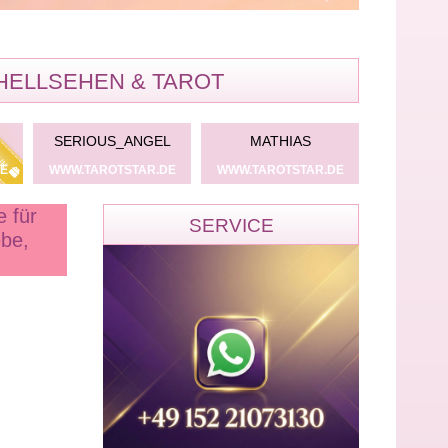
HELLSEHEN & TAROT
NK
SERIOUS_ANGEL
MATHIAS
NEPH
E
WWW.TAROTSTAR.DE
WWW.TAROTSTAR.DE
WWW.TARO
 für
SERVICE
ebe,