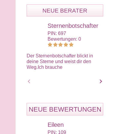
NEUE BERATER
Sternenbotschafter
Mat
PIN: 697
PIN:
Bewertungen: 0
Bewe
Der Sternenbotschafter blickt in
Erfahrener Hel
deine Sterne und weist dir den
ich berate ehr
Weg.Ich brauche
einfühlsam.Ich
NEUE BEWERTUNGEN
Eileen
Eli
PIN: 109
PIN: