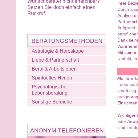
Wunschberater nicht erreichbar?
Ihrer Bezi
Setzen Sie doch einfach einen
Durch lösu
Rückruf.
Analyse d
Partnersch
Aufgrund s
berufliche
Dank seine
BERATUNGSMETHODEN
Wahrnehmu
Astrologie & Horoskope
Mit seiner
Umfeld, in
Liebe & Partnerschaft
Beruf & Arbeitsleben
Spirituelles Heilen
Als Ihr er
Lebensnähe
Psychologische
langfristi
Lebensberatung
ausgeprägt
Sonstige Bereiche
Einsichten
Wichtiger 
oder Anwa
sind Tend
ANONYM TELEFONIEREN