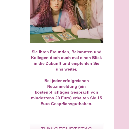
Bewertungen: 60
Bewertungen: 5458
einer geraumen Zeit einmal
Ich bin wirklich begeistert von
r mit dir gesprochen und
Eileen. Sie hat Dinge gesehen 
 kam Einiges innerhalb eines
beschrieben, die sie unmöglich
s in Bewegung, genauso wie
hätte wissen können. Ihre
 gesagt hast. Auch deine
Wahrnehmung ist außergewöhnl
iearbeit wirkt sofort. Ein nur
präzise, klar und einfühlsam.
Sie Ihren Freunden, Bekannten und
Besonders beeindruckt hat mich
Kollegen doch auch mal einen Blick
wie treffend sie Gefühle und
in die Zukunft und empfehlen Sie
Zusammenhänge erkannt hat. Al
uns weiter.
wirkte authentisch und stimmig.
Gespräch hat mir viel Klarheit,
Zuversicht und innere Ruhe
Bei jeder erfolgreichen
gegeben. Von Herzen danke, lie
Neuanmeldung (ein
Eileen. Ich kann dich
kostenpflichtiges Gespräch von
uneingeschränkt weiterempfehl
mindestens 20 Euro) erhalten Sie 15
und werde mich ganz sicher wie
Euro Gesprächsguthaben.
an dich wenden.