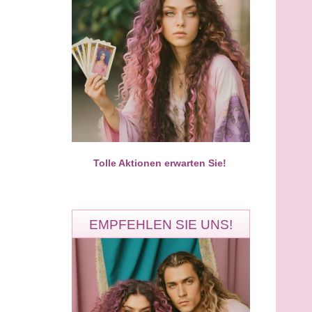
Aliyah
Melek
PIN: 482
PIN: 426
Bewertungen: 0
Bewertungen: 3
üssen im Leben alles so
GENAUE ZEITANGABEN
n wie es kommt, aber wir
BEKANT AUS DEM TV KURZ
en dafür sorge
U.BÜNDG MAN KANN ALLES
Tolle Aktionen erwarten Sie!
SEHEN
EMPFEHLEN SIE UNS!
Ramona
Eileen
PIN: 327
PIN: 109