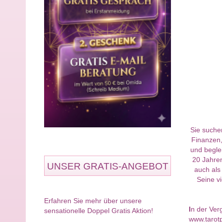
Sie suche
Finanzen,
und begle
20 Jahre
UNSER GRATIS-ANGEBOT
auch als
Seine vi
Erfahren Sie mehr über unsere
I
n der Ver
sensationelle Doppel Gratis Aktion!
www.tarotp