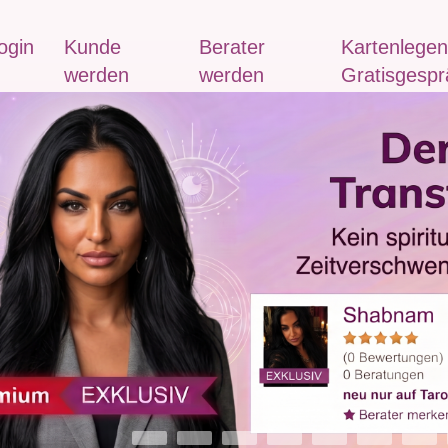
ogin
Kunde
Berater
Kartenlegen
werden
werden
Gratisgespr