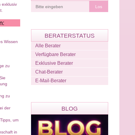
Berater
 exklusiv
finden
t.
n:
BERATERSTATUS
tes Wissen
Alle Berater
Verfügbare Berater
Exklusive Berater
ege zu
Chat-Berater
Sie
E-Mail-Berater
dung
ng zu
ei der
BLOG
 Tipps, um
schaft in