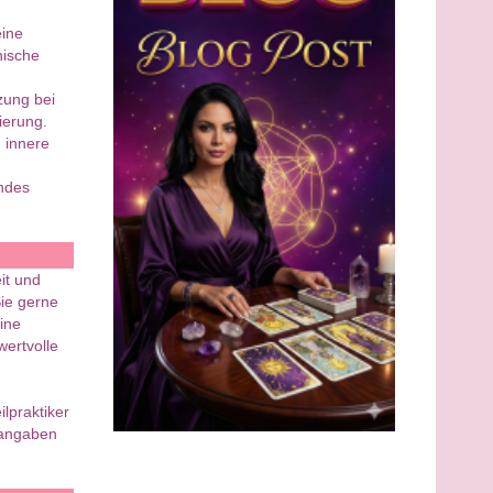
eine
nische
zung bei
ierung.
h innere
endes
eit und
Sie gerne
eine
wertvolle
lpraktiker
tangaben