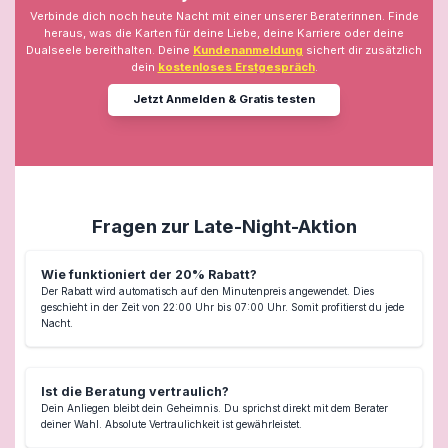
Verbinde dich noch heute Nacht mit einer unserer Beraterinnen. Finde
heraus, was die Karten für deine Liebe, deine Karriere oder deine
Dualseele bereithalten. Deine
Kundenanmeldung
sichert dir zusätzlich
dein
kostenloses Erstgespräch
.
Jetzt Anmelden & Gratis testen
Fragen zur Late-Night-Aktion
Wie funktioniert der 20% Rabatt?
Der Rabatt wird automatisch auf den Minutenpreis angewendet. Dies
geschieht in der Zeit von 22:00 Uhr bis 07:00 Uhr. Somit profitierst du jede
Nacht.
Ist die Beratung vertraulich?
Dein Anliegen bleibt dein Geheimnis. Du sprichst direkt mit dem Berater
deiner Wahl. Absolute Vertraulichkeit ist gewährleistet.